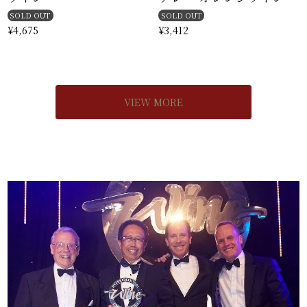
SOLD OUT
SOLD OUT
¥4,675
¥3,412
VIEW MORE