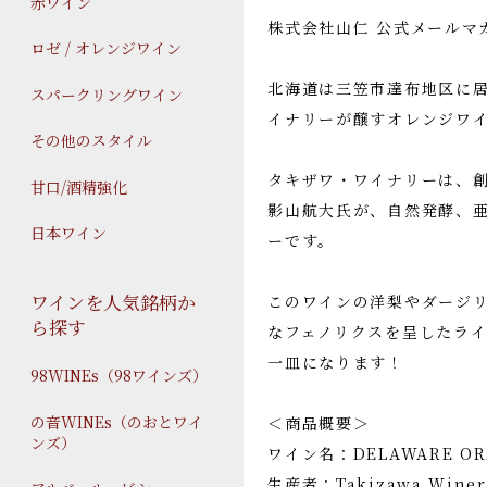
赤ワイン
株式会社山仁 公式メールマガジ
ロゼ / オレンジワイン
北海道は三笠市達布地区に
スパークリングワイン
イナリーが醸すオレンジワイ
その他のスタイル
タキザワ・ワイナリーは、
甘口/酒精強化
影山航大氏が、自然発酵、
日本ワイン
ーです。
ワインを人気銘柄か
このワインの洋梨やダージ
ら探す
なフェノリクスを呈したラ
一皿になります！
98WINEs（98ワインズ）
の音WINEs（のおとワイ
＜商品概要＞
ンズ）
ワイン名：DELAWARE O
生産者：Takizawa Win