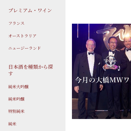
プレミアム・ワイン
フランス
オーストラリア
ニュージーランド
日本酒を種類から探
す
純米大吟醸
純米吟醸
特別純米
純米