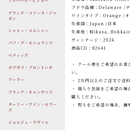
アルベール・ビショー
ブドウ品種：Delaware /
グランド・コリーヌ・ジャ
ワインタイプ：Orange /
ポン
生産国：Japan /日本
シャトー・メルシャン
生産地：Mikasa, Hokkai
ヴィンテージ：2024
パソ・デ・セニョランス
商品CD：82641
ベティッグ
・ クール便をご希望のお客
ボデガス・フロントニオ
い。
アーラー
・ 2万円以上のご注文で送
・ 箱入り包装をご希望の場
ブランク・キャンヴァス
購入ください。
ターリー・ワイン・セラー
・ 熨斗をご希望の場合、備
ズ
ジョルジュ・ラヴァル