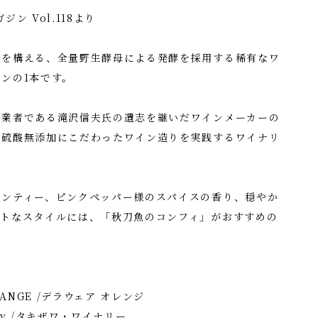
ン Vol.118より
居を構える、全量野生酵母による発酵を採用する稀有なワ
ンの1本です。
創業者である滝沢信夫氏の遺志を継いだワインメーカーの
亜硫酸無添加にこだわったワイン造りを実践するワイナリ
リンティー、ピンクペッパー様のスパイスの香り、穏やか
イトなスタイルには、「秋刀魚のコンフィ」がおすすめの
RANGE /デラウェア オレンジ
ery /タキザワ・ワイナリー