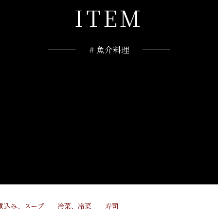
I
T
E
M
# 魚介料理
煮込み、スープ
冷菜、冷菜
寿司