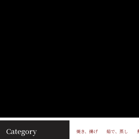
Category
焼き、揚げ
茹で、蒸し