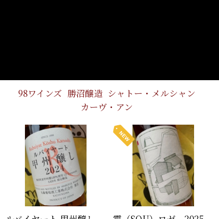
98ワインズ
勝沼醸造
シャトー・メルシャン
カーヴ・アン
ルバイヤート 甲州醸し
霜（SOU）ロゼ 2025