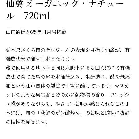
仙禽 オーガニック・ナチュー
ル 720ml
山仁通信2025年11月号掲載
栃木県さくら市のテロワールの表現を目指す仙禽が、有
機農法米で醸す１本となります。
蔵で使用する地下水と同じ水脈上にある田んぼにて有機
農法で育てた亀の尾を木桶仕込み、生酛造り、酵母無添
加という江戸自体の製法で丁寧に醸しています。マスカ
ットのような果実香とほのかに穀物様の香り。フレッシ
ュ感がありながらも、やさしい旨味が感じられるこの１
本には、旬の「秋鮭のポン酢炒め」の旨味と酸味に抜群
の相性を見せます。