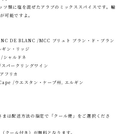
ッツ類に塩を混ぜたアラブのミックススパイスです。輸
入が可能ですよ。
ANC DE BLANC /MCC ブリュト ブラン・ド・ブラン
/エルギン・リッジ
y /シャルドネ
g /スパークリングワイン
/南アフリカ
n Cape /ウエスタン・ケープ州, エルギン
さまは配送方法の指定で「クール便」をご選択くださ
料（クール付き）が無料となります。