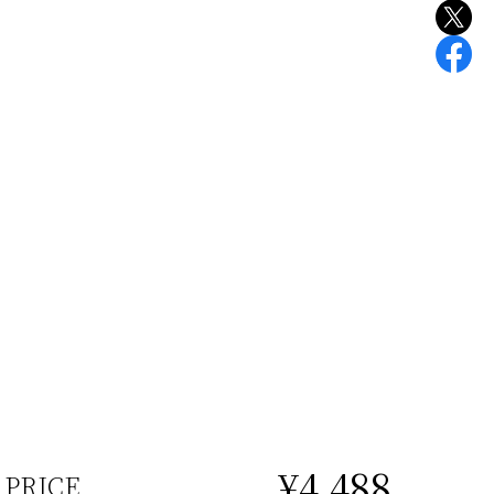
¥4,488
PRICE