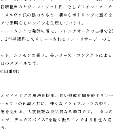
。栽培担当のケヴィン・ワット氏、そしてワイン・メーカ
ル・メルヴァ氏の協力のもと、畑からボトリングに至るま
ーチで素晴らしいワインを生産しています。
ール・タンクで発酵の後に、フレンチオークの古樽で23
、2年半瓶熟してリリースされるノン・ドサージュの１
コット、シナモンの香り。長いリーズ・コンタクトによる
辛口のスタイルです。
 池田重則）
イオダイナミクス農法を採用。長い熟成期間を経てリリー
バーカラーの色調と共に、様々なドライフルーツの香り、
成感を見せる、大変複雑な高品質なる辛口です。「タコの
すが、デュカスパイス*を軽く振ることでより相性の協
ょう。