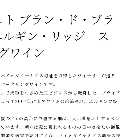
リュト ブラン・ド・ブラ
 エルギン・リッジ ス
グワイン
にバイオダイナミクス認証を取得したワイナリーが造る、
スパークリングワインです。
ンで成功をおさめたITビジネスから転身した、ブライア
よって2007年に南アフリカの冷涼産地、エルギンに設
海抜282ｍの高台に位置する畑は、大西洋を北上するベン
けています。朝方は霧に覆われるものの日中は冷たい海風
の繁殖や病害を妨げてくれ、バイオダイナミクス農法の実