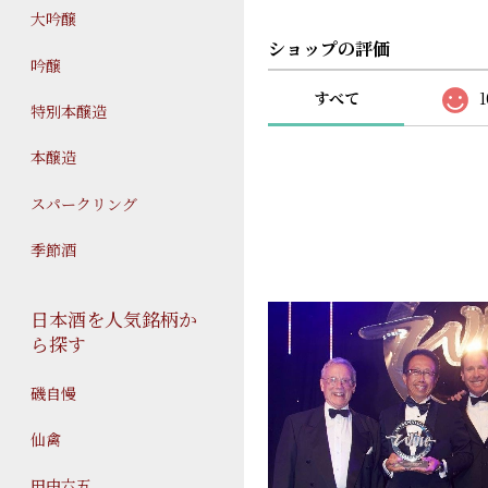
大吟醸
ショップの評価
吟醸
すべて
1
特別本醸造
本醸造
スパークリング
季節酒
日本酒を人気銘柄か
ら探す
磯自慢
仙禽
田中六五