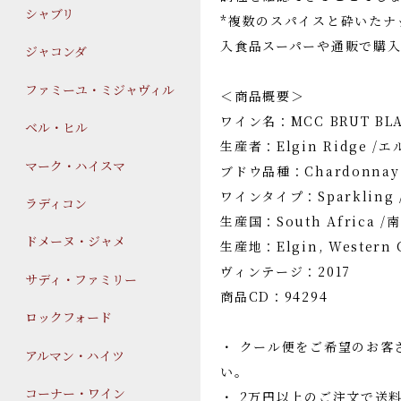
シャブリ
*複数のスパイスと砕いたナ
入食品スーパーや通販で購
ジャコンダ
ファミーユ・ミジャヴィル
＜商品概要＞
ワイン名：MCC BRUT BL
ベル・ヒル
生産者：Elgin Ridge 
マーク・ハイスマ
ブドウ品種：Chardonna
ワインタイプ：Sparklin
ラディコン
生産国：South Africa 
ドメーヌ・ジャメ
生産地：Elgin, Wester
ヴィンテージ：2017
サディ・ファミリー
商品CD：94294
ロックフォード
・ クール便をご希望のお客
アルマン・ハイツ
い。
コーナー・ワイン
・ 2万円以上のご注文で送