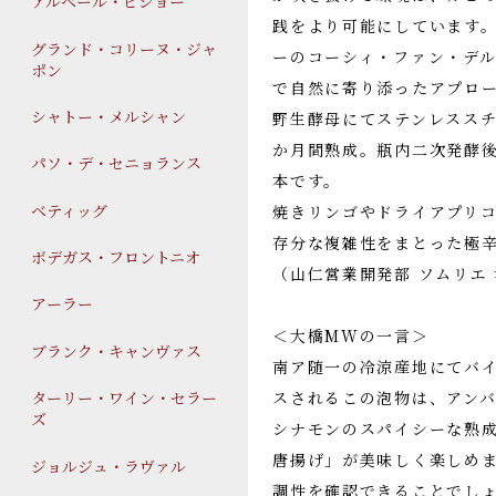
アルベール・ビショー
践をより可能にしています
グランド・コリーヌ・ジャ
ーのコーシィ・ファン・デ
ポン
で自然に寄り添ったアプロ
シャトー・メルシャン
野生酵母にてステンレススチ
か月間熟成。瓶内二次発酵後
パソ・デ・セニョランス
本です。
ベティッグ
焼きリンゴやドライアプリ
存分な複雑性をまとった極
ボデガス・フロントニオ
（山仁営業開発部 ソムリエ
アーラー
＜大橋MWの一言＞
ブランク・キャンヴァス
南ア随一の冷涼産地にてバ
スされるこの泡物は、アン
ターリー・ワイン・セラー
ズ
シナモンのスパイシーな熟
唐揚げ」が美味しく楽しめま
ジョルジュ・ラヴァル
調性を確認できることでし