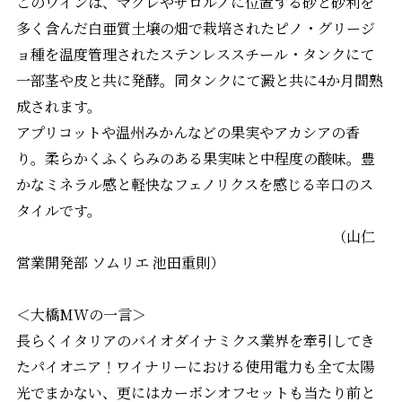
このワインは、マグレやサロルノに位置する砂と砂利を
多く含んだ白亜質土壌の畑で栽培されたピノ・グリージ
ョ種を温度管理されたステンレススチール・タンクにて
一部茎や皮と共に発酵。同タンクにて澱と共に4か月間熟
成されます。
アプリコットや温州みかんなどの果実やアカシアの香
り。柔らかくふくらみのある果実味と中程度の酸味。豊
かなミネラル感と軽快なフェノリクスを感じる辛口のス
タイルです。
（山仁
営業開発部 ソムリエ 池田重則）
＜大橋MWの一言＞
長らくイタリアのバイオダイナミクス業界を牽引してき
たパイオニア！ワイナリーにおける使用電力も全て太陽
光でまかない、更にはカーボンオフセットも当たり前と