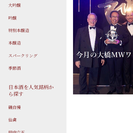
大吟醸
吟醸
特別本醸造
本醸造
スパークリング
季節酒
日本酒を人気銘柄か
ら探す
磯自慢
仙禽
田中六五