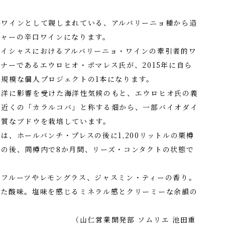
番ワインとして親しまれている、アルバリーニョ種から造
チャーの辛口ワインになります。
イシャスにおけるアルバリーニョ・ワインの牽引者的ワ
ナーであるエウロヒオ・ポマレス氏が、2015年に自ら
規模な個人プロジェクトの1本になります。
洋に影響を受けた海洋性気候のもと、エウロヒオ氏の義
口近くの「カラルコバ」と称する畑から、一部バイオダイ
品質なブドウを栽培しています。
、ホールバンチ・プレスの後に1,200リットルの栗樽
の後、同樽内で8か月間、リーズ・コンタクトの状態で
フルーツやレモングラス、ジャスミン・ティーの香り。
った酸味。塩味を感じるミネラル感とクリーミーな余韻の
開発部 ソムリエ 池田重