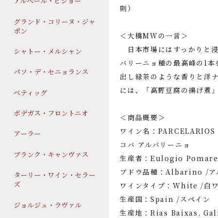
アルベール・ビショー
則）
グランド・コリーヌ・ジャ
ポン
＜大橋MWの一言＞
日本市場にはすっかりと浸
シャトー・メルシャン
バリーニョ種の最高峰の1本
パソ・デ・セニョランス
出し緑茶のような香りと洋
には、「高野豆腐の揚げ煮
ベティッグ
ボデガス・フロントニオ
＜商品概要＞
ワイン名：PARCELARIOS
アーラー
コバ アルバリーニョ
ブランク・キャンヴァス
生産者：Eulogio Poma
ブドウ品種：Albarino 
ターリー・ワイン・セラー
ズ
ワインタイプ：White /白
生産国：Spain /スペイン
ジョルジュ・ラヴァル
生産地：Rias Baixas, 