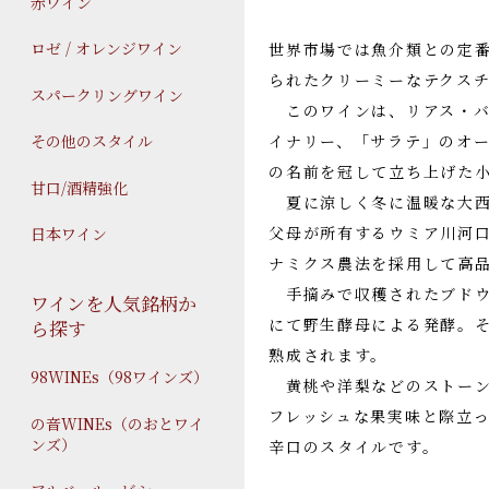
赤ワイン
ロゼ / オレンジワイン
世界市場では魚介類との定
られたクリーミーなテクス
スパークリングワイン
このワインは、リアス・バ
イナリー、「サラテ」のオー
その他のスタイル
の名前を冠して立ち上げた小
甘口/酒精強化
夏に涼しく冬に温暖な大西
父母が所有するウミア川河
日本ワイン
ナミクス農法を採用して高
手摘みで収穫されたブドウは
ワインを人気銘柄か
にて野生酵母による発酵。そ
ら探す
熟成されます。
98WINEs（98ワインズ）
黄桃や洋梨などのストーン
フレッシュな果実味と際立
の音WINEs（のおとワイ
ンズ）
辛口のスタイルです。
（山仁営業