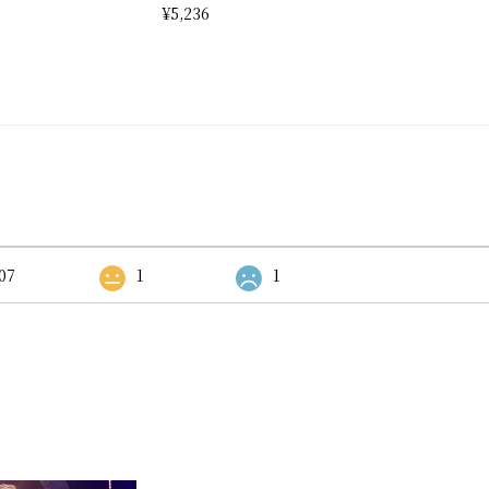
¥5,236
07
1
1