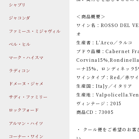
シャブリ
＜商品概要＞
ジャコンダ
ワイン名：ROSSO DEL 
ファミーユ・ミジャヴィル
オ
生産者：L’Arco／ラルコ
ベル・ヒル
ブドウ品種：Cabernet Fra
マーク・ハイスマ
Corvina15%,Rondin
ーナ15%、ロンディネッラ
ラディコン
ワインタイプ：Red／赤ワ
ドメーヌ・ジャメ
生産国：Ita]y／イタリア
生産地：Valpolicella
サディ・ファミリー
ヴィンテージ：2015
ロックフォード
商品CD：73005
アルマン・ハイツ
・ クール便をご希望のお客
コーナー・ワイン
い。