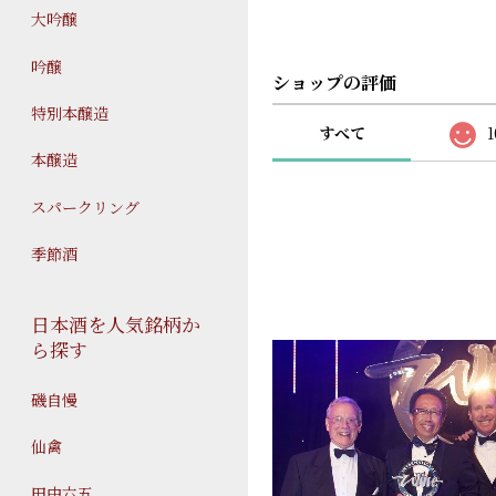
大吟醸
吟醸
ショップの評価
特別本醸造
すべて
1
本醸造
スパークリング
季節酒
日本酒を人気銘柄か
ら探す
磯自慢
仙禽
田中六五