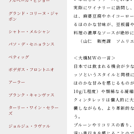
アルベール・ビショー
実際にワイナリーに訪問し
グランド・コリーヌ・ジャ
は、麻婆豆腐やホイコーロ
ポン
るほのかな甘味が、豆板醤
シャトー・メルシャン
料理の濃厚なソースが絶
（山仁 販売課 ソムリエ
パソ・デ・セニョランス
ベティッグ
＜大橋MWの一言＞
日本では飲まれる機会が少
ボデガス・フロントニオ
ッソというスタイルと同様
アーラー
ほのかな甘みを感じるものが
10g/L程度）や類稀なる凝
ブランク・キャンヴァス
クィンタレッリは個人的に
ターリー・ワイン・セラー
襲しながらも、より革新的
ズ
う。
プルーンやリコリスの香り
ジョルジュ・ラヴァル
深い奥行きを感じることの