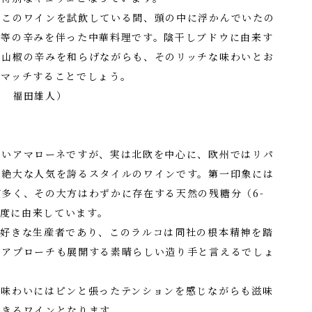
、このワインを試飲している間、頭の中に浮かんでいたの
ー等の辛みを伴った中華料理です。陰干しブドウに由来す
や山椒の辛みを和らげながらも、そのリッチな味わいとお
妙にマッチすることでしょう。
 福田雄人）
ないアマローネですが、実は北欧を中心に、欧州ではリパ
に絶大な人気を誇るスタイルのワインです。第一印象には
多く、その大方はわずかに存在する天然の残糖分（6-
縮度に由来しています。
大好きな生産者であり、このラルコは同社の根本精神を踏
なアプローチも展開する素晴らしい造り手と言えるでしょ
、味わいにはピンと張ったテンションを感じながらも滋味
できるワインとなります。