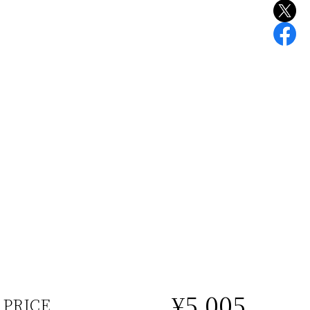
¥5,005
PRICE