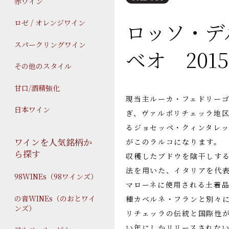
赤ワイン
ロッソ・デ
ロゼ / オレンジワイン
スパークリングワイン
ベオ 20
その他のスタイル
甘口/酒精強化
現当主ルーカ・フェドリーゴ
日本ワイン
ぎ、ヴァルポリチェッラ地
るジョセッペ・クィンタレッ
ワインを人気銘柄か
がこのラルコになります。
ら探す
収穫したブドウを陰干しす
法を用いた、イタリアを代
98WINEs（98ワインズ）
マローネに使用される土着
の音WINEs（のおとワイ
種カベルネ・フランと別々
ンズ）
リチェッラの伝統と国際性
い年にしかリリースされな