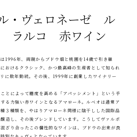
ル・ヴェロネーゼ ル
15 ラルコ 赤ワイン
は1996年、両親からブドウ畑と桃園を14歳で引き継
区におけるクラシック、かつ最高峰の生産者として知られ
リに数年勤続。その後、1999年に創業したワイナリー
ることによって糖度を高める「アパッシメント」という手
表する力強い赤ワインとなるアマローネ。ルベオは通常ア
品種３種類を、やはりアマローネ同様に陰干しした国際品
に醸造し、その後ブレンドしています。こうしてヴァルポ
が混ざり合ったこの個性的なワインは、ブドウの出来が良
い特別なキュヴェとなっています。