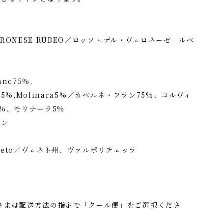
VERONESE RUBEO／ロッソ・デル・ヴェロネーゼ ルベ
nc75%,
ella5%,Molinara5%／カベルネ・フラン75%、コルヴィ
5%、モリナーラ5%
イン
.Veneto／ヴェネト州、ヴァルポリチェッラ
さまは配送方法の指定で「クール便」をご選択くださ