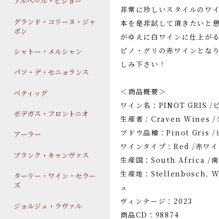
アルベール・ビショー
非常に珍しいスタイルのワイ
グランド・コリーヌ・ジャ
本を是非試して頂きたいと
ポン
がゆえに白ワインに仕上が
ピノ・グリの赤ワインとな
シャトー・メルシャン
しみ下さい！
パソ・デ・セニョランス
＜商品概要＞
ベティッグ
ワイン名：PINOT GRIS 
ボデガス・フロントニオ
生産者：Craven Wines
ブドウ品種：Pinot Gris 
アーラー
ワインタイプ：Red /赤ワ
ブランク・キャンヴァス
生産国：South Africa 
生産地：Stellenbosch,
ターリー・ワイン・セラー
ズ
ュ
ヴィンテージ：2023
ジョルジュ・ラヴァル
商品CD：98874