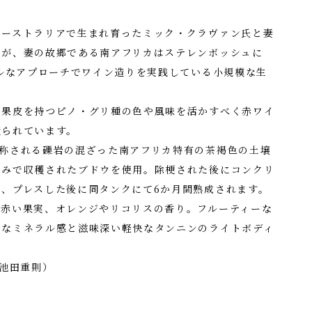
オーストラリアで生まれ育ったミック・クラヴァン氏と妻
氏が、妻の故郷である南アフリカはステレンボッシュに
ラルなアプローチでワイン造りを実践している小規模な生
た果皮を持つピノ・グリ種の色や風味を活かすべく赤ワイ
造られています。
と称される礫岩の混ざった南アフリカ特有の茶褐色の土壌
摘みで収穫されたブドウを使用。除梗された後にコンクリ
、プレスした後に同タンクにて6か月間熟成されます。
の赤い果実、オレンジやリコリスの香り。フルーティーな
かなミネラル感と滋味深い軽快なタンニンのライトボディ
 池田重則）