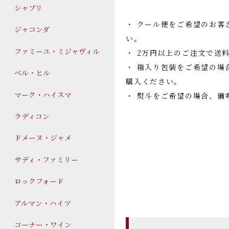
シャブリ
・ クール便をご希望のお客
ジャコンダ
い。
ファミーユ・ミジャヴィル
・ 2万円以上のご注文で送
・ 箱入り包装をご希望の場
ベル・ヒル
購入ください。
マーク・ハイスマ
・ 熨斗をご希望の場合、備
ラディコン
ドメーヌ・ジャメ
サディ・ファミリー
ロックフォード
アルマン・ハイツ
コーナー・ワイン