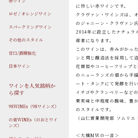
赤ワイン
に珍しい赤ワインです。
ロゼ / オレンジワイン
クラヴァン・ワインズは、
のジャニーン・クラヴァン
スパークリングワイン
2014年に設立したナチュ
その他のスタイル
産者になります。
このワインは、赤みがかっ
甘口/酒精強化
ンと同じ醸造法を採用して
日本ワイン
花崗岩やコーヒーフリップ
のニューランズの畑から手
ート・タンクにて発酵を行い
ワインを人気銘柄か
ら探す
イチゴやクランベリーなど
果実味と中程度の酸味、豊
98WINEs（98ワインズ）
のスタイルです。
（山仁営業開発部 ソムリエ
の音WINEs（のおとワイ
ンズ）
＜大橋MWの一言＞