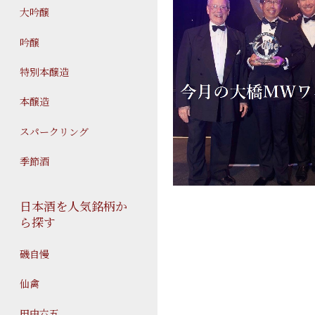
大吟醸
吟醸
特別本醸造
本醸造
スパークリング
季節酒
日本酒を人気銘柄か
ら探す
磯自慢
仙禽
田中六五