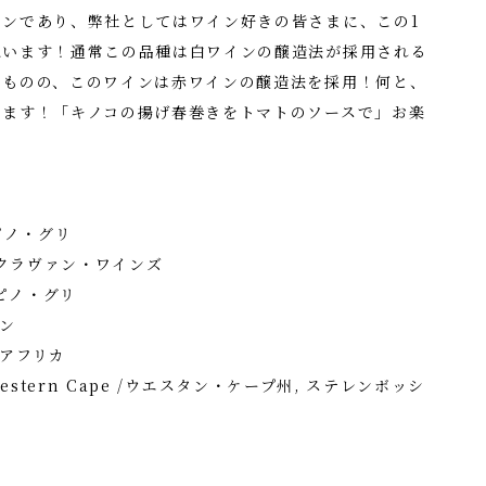
ンであり、弊社としてはワイン好きの皆さまに、この1
思います！通常この品種は白ワインの醸造法が採用される
るものの、このワインは赤ワインの醸造法を採用！何と、
ります！「キノコの揚げ春巻きをトマトのソースで」お楽
/ピノ・グリ
 /クラヴァン・ワインズ
/ピノ・グリ
イン
/南アフリカ
 Western Cape /ウエスタン・ケープ州, ステレンボッシ