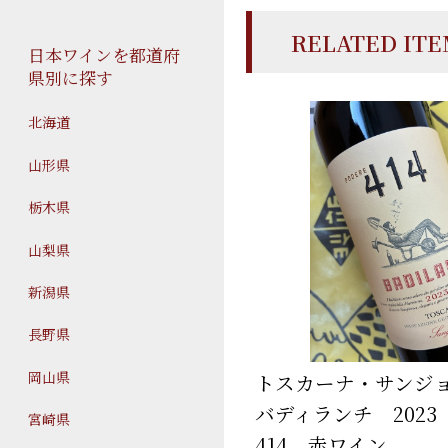
RELATED IT
日本ワインを都道府
県別に探す
北海道
山形県
栃木県
山梨県
新潟県
長野県
岡山県
トスカーナ・サンジ
バディランチ 202
宮崎県
414 赤ワイン