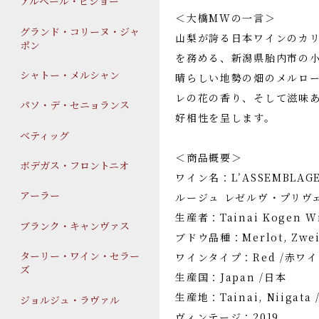
アルベール・ビショー
＜大橋MWの一言＞
グランド・コリーヌ・ジャ
山梨が誇る日本ワインのカリ
ポン
を務める、新潟県胎内市の
シャトー・メルシャン
晴らしい地勢の畑のメルロ
レの花の香り、そして滋味あ
パソ・デ・セニョランス
好相性を呈します。
ベティッグ
＜商品概要＞
ボデガス・フロントニオ
ワイン名：L’ASSEMBLAGE
アーラー
ルージュ レゼルヴ・プリヴ
生産者：Tainai Kogen 
ブランク・キャンヴァス
ブドウ品種：Merlot, Zwe
ターリー・ワイン・セラー
ワインタイプ：Red /赤ワ
ズ
生産国：Japan /日本
生産地：Tainai, Niigat
ジョルジュ・ラヴァル
ヴィンテージ：2019