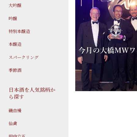
大吟醸
吟醸
特別本醸造
本醸造
スパークリング
季節酒
日本酒を人気銘柄か
ら探す
磯自慢
仙禽
田中六五