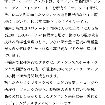
マッツェイ・ベルグァルドは、キアンティの名門カステッ
ロ・ディ・フォンテルートリを所有するマッツェイ家が、
ティレニア海に面したマレンマの地を世界的なワイン産
地にしたいと、1997年に設立したワイナリーです。
海岸から約10キロメートル内陸に入った丘陵地にある標
高100〜180メートルに位置する畑は、海からの風が吹き
抜ける海洋性気候のもと、少ない降水量と昼夜の寒暖差
が大きな気候条件から非常に高品質なブドウが生産され
ています。
手摘みで収穫されたブドウは、ステンレススチール・タ
ンクで発酵された後、新樽比率70％のフレンチ・オーク
の小樽で18か月間熟成されます。
熟したカシスやブラックベリーなどの果実。クローヴや
西洋杉、ヴァニラの香り。凝縮感のある力強い果実味。
高めの酸としっかりとしたタンニンを余韻に長く感じる
ミディアムプラスボディのスタイルです。