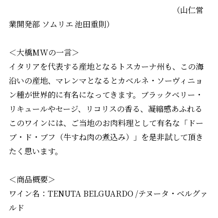
（山仁営
業開発部 ソムリエ 池田重則）
＜大橋MWの一言＞
イタリアを代表する産地となるトスカーナ州も、この海
沿いの産地、マレンマとなるとカベルネ・ソーヴィニョ
ン種が世界的に有名になってきます。ブラックベリー・
リキュールやセージ、リコリスの香る、凝縮感あふれる
このワインには、ご当地のお肉料理として有名な「ドー
ブ・ド・ブフ（牛すね肉の煮込み）」を是非試して頂き
たく思います。
＜商品概要＞
ワイン名：TENUTA BELGUARDO /テヌータ・ベルグァ
ルド