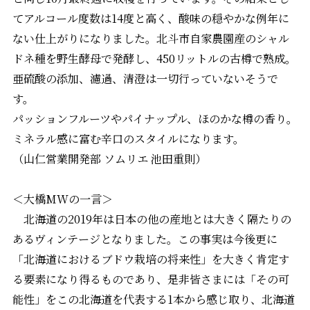
てアルコール度数は14度と高く、酸味の穏やかな例年に
ない仕上がりになりました。北斗市自家農園産のシャル
ドネ種を野生酵母で発酵し、450リットルの古樽で熟成。
亜硫酸の添加、濾過、清澄は一切行っていないそうで
す。
パッションフルーツやパイナップル、ほのかな樽の香り。
ミネラル感に富む辛口のスタイルになります。
（山仁営業開発部 ソムリエ 池田重則）
＜大橋MWの一言＞
北海道の2019年は日本の他の産地とは大きく隔たりの
あるヴィンテージとなりました。この事実は今後更に
「北海道におけるブドウ栽培の将来性」を大きく肯定す
る要素になり得るものであり、是非皆さまには「その可
能性」をこの北海道を代表する1本から感じ取り、北海道