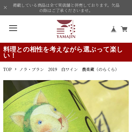
掲載している商品は全て実店舗と併売しております。欠品
の際はご了承くださいませ。
料理との相性を考えながら選ぶって楽し
い！
TOP
ノラ・ブラン 2019 白ワイン 農楽蔵（のらくら）