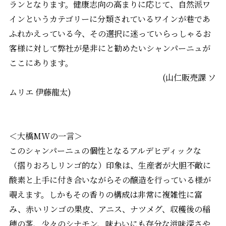
ランとなります。健康志向の高まりに応じて、自然派ワ
インというカテゴリーに分類されているワインが巷であ
ふれかえっている今、その選択に迷っていらっしゃるお
客様に対して弊社が是非にと勧めたいシャンパーニュが
ここにあります。
(山仁販売課 ソ
ムリエ 伊藤龍太)
＜大橋MWの一言＞
このシャンパーニュの個性となるアルデヒディックな
（摺りおろしリンゴ的な）印象は、生産者が大胆不敵に
酸素と上手に付き合いながらその醸造を行っている様が
覗えます。しかもその香りの構成は非常に複雑性に富
み、赤いリンゴの果皮、アニス、ナツメグ、収穫後の稲
穂の茎、少々のシナモン、味わいにも存分な滋味深さや