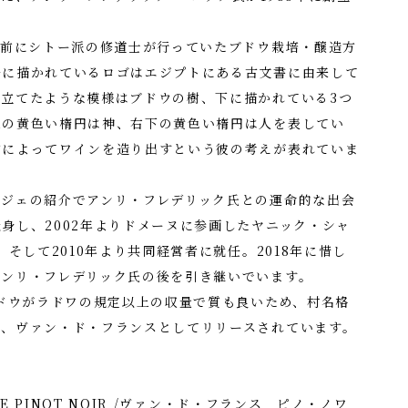
上前にシトー派の修道士が行っていたブドウ栽培・醸造方
ルに描かれているロゴはエジプトにある古文書に由来して
立てたような模様はブドウの樹、下に描かれている3つ
上の黄色い楕円は神、右下の黄色い楕円は人を表してい
方によってワインを造り出すという彼の考えが表れていま
ージェの紹介でアンリ・フレデリック氏との運命的な出会
身し、2002年よりドメーヌに参画したヤニック・シャ
、そして2010年より共同経営者に就任。2018年に惜し
アンリ・フレデリック氏の後を引き継いでいます。
ブドウがラドワの規定以上の収量で質も良いため、村名格
し、ヴァン・ド・フランスとしてリリースされています。
CE PINOT NOIR /ヴァン・ド・フランス ピノ・ノワ