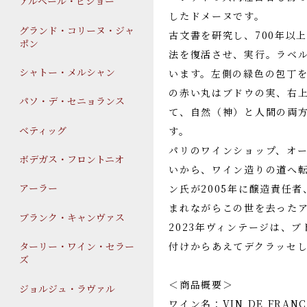
アルベール・ビショー
したドメーヌです。
グランド・コリーヌ・ジャ
古文書を研究し、700年以
ポン
法を復活させ、実行。ラベ
シャトー・メルシャン
います。左側の緑色の包丁を
の赤い丸はブドウの実、右
パソ・デ・セニョランス
て、自然（神）と人間の両
ベティッグ
す。
パリのワインショップ、オ
ボデガス・フロントニオ
いから、ワイン造りの道へ転
アーラー
ン氏が2005年に醸造責任者
まれながらこの世を去った
ブランク・キャンヴァス
2023年ヴィンテージは、
付けからあえてデクラッセ
ターリー・ワイン・セラー
ズ
＜商品概要＞
ジョルジュ・ラヴァル
ワイン名：VIN DE FRAN