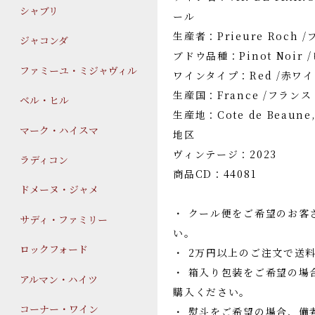
シャブリ
ール
生産者：Prieure Roch
ジャコンダ
ブドウ品種：Pinot Noir
ファミーユ・ミジャヴィル
ワインタイプ：Red /赤ワ
生産国：France /フランス
ベル・ヒル
生産地：Cote de Beaun
マーク・ハイスマ
地区
ヴィンテージ：2023
ラディコン
商品CD：44081
ドメーヌ・ジャメ
・ クール便をご希望のお客
サディ・ファミリー
い。
ロックフォード
・ 2万円以上のご注文で送
・ 箱入り包装をご希望の場
アルマン・ハイツ
購入ください。
コーナー・ワイン
・ 熨斗をご希望の場合、備