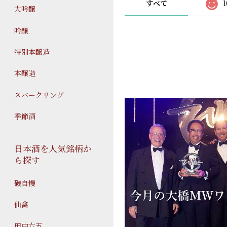
すべて
1
大吟醸
吟醸
特別本醸造
本醸造
スパークリング
季節酒
日本酒を人気銘柄か
ら探す
磯自慢
仙禽
田中六五