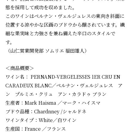
態を採用して成功を収めました。
このワインはペルナン・ヴェルジュレスの東向き斜面に
位置する涼やかな区画のブドウから醸されています。繊
細な果実味と力強さを兼ね備えた辛口のスタイルで
す。
（山仁営業開発部 ソムリエ 福田雄人）
＜商品概要＞
ワイン名： PERNAND-VERGELESSES 1ER CRU EN
CARADEUX BLANC／ペルナン・ヴェルジュレス ア
ン プルミエ・クリュ アン・カラドゥ ブラン
生産者：Mark Haisma ／マーク・ハイスマ
ブドウ品種：Chardnney /シャルドネ
ワインタイプ：White／白ワイン
生産国：France ／フランス