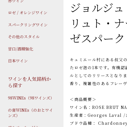
赤ワイン
ジョルジュ
ロゼ / オレンジワイン
リュト・ナ
スパークリングワイン
ゼスパーク
その他のスタイル
甘口/酒精強化
キュミエール村にある叔父
日本ワイン
たロゼ泡の1本です。有機認
ルとしてのリリースとなりま
ワインを人気銘柄か
香り、複雑性のあるフレー
ら探す
98WINEs（98ワインズ）
＜商品概要＞
ワイン名：ROSE BRUT 
の音WINEs（のおとワイ
生産者：Georges Lava
ンズ）
ブドウ品種： Chardonney