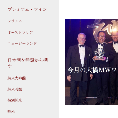
プレミアム・ワイン
フランス
オーストラリア
ニュージーランド
日本酒を種類から探
す
純米大吟醸
純米吟醸
特別純米
純米