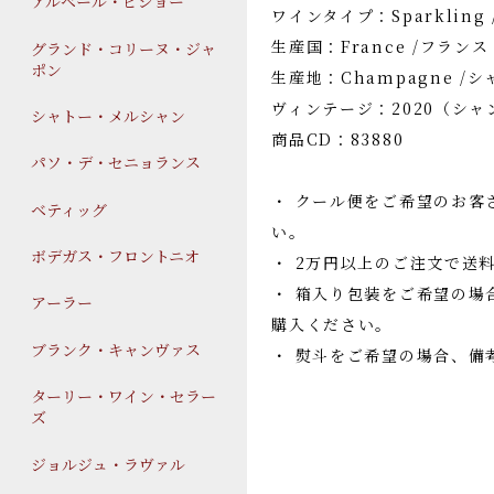
アルベール・ビショー
ワインタイプ：Sparklin
生産国：France /フランス
グランド・コリーヌ・ジャ
ポン
生産地：Champagne /
ヴィンテージ：2020（シャ
シャトー・メルシャン
商品CD：83880
パソ・デ・セニョランス
・ クール便をご希望のお客
ベティッグ
い。
ボデガス・フロントニオ
・ 2万円以上のご注文で送
・ 箱入り包装をご希望の場
アーラー
購入ください。
ブランク・キャンヴァス
・ 熨斗をご希望の場合、備
ターリー・ワイン・セラー
ズ
ジョルジュ・ラヴァル