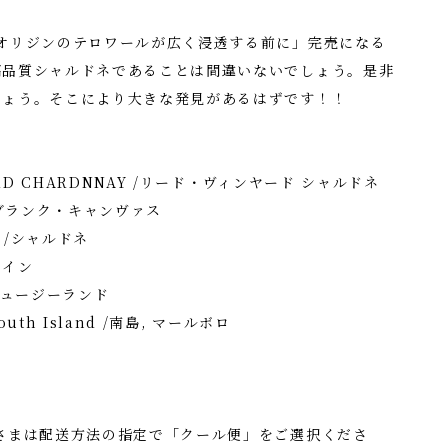
オリジンのテロワールが広く浸透する前に」完売になる
高品質シャルドネであることは間違いないでしょう。是非
しょう。そこにより大きな発見があるはずです！！
ARD CHARDNNAY /リード・ヴィンヤード シャルドネ
 /ブランク・キャンヴァス
y /シャルドネ
ワイン
/ニュージーランド
outh Island /南島, マールボロ
さまは配送方法の指定で「クール便」をご選択くださ