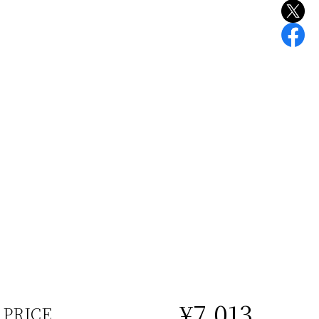
¥7,013
PRICE