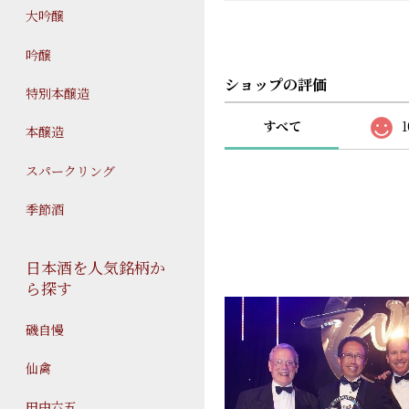
大吟醸
吟醸
ショップの評価
特別本醸造
すべて
1
本醸造
スパークリング
季節酒
日本酒を人気銘柄か
ら探す
磯自慢
仙禽
田中六五