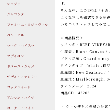
す。
シャブリ
そんな中、この1本は「その
ジャコンダ
ような兆しを確認できる超
いち早くチェックしてみま
ファミーユ・ミジャヴィル
ベル・ヒル
＜商品概要＞
ワイン名：REED VINEY
マーク・ハイスマ
生産者：Blank Canvas
ラディコン
ブドウ品種：Chardonna
ワインタイプ：White /白
ドメーヌ・ジャメ
生産国：New Zealand 
サディ・ファミリー
生産地：Marlborough, S
ヴィンテージ：2024
ロックフォード
商品CD：42208
アルマン・ハイツ
・ クール便をご希望のお客
コーナー・ワイン