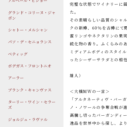
アルベール・ビショー
完璧な状態でワイナリーに
た。
グランド・コリーヌ・ジャ
ポン
その素晴らしい品質のシャル
クの新樽、60％を古樽にて
シャトー・メルシャン
蜜リンゴやネクタリンの果
パソ・デ・セニョランス
硫化物の香り。ふくらみの
ミディアムボディのスタイ
ベティッグ
ったシーザーサラダとの相
ボデガス・フロントニオ
（山仁営業
雄人）
アーラー
ブランク・キャンヴァス
＜大橋MWの一言＞
「アルタネーティヴ・バー
ターリー・ワイン・セラー
ズ
ノ・ノワールの争奪合戦が
高騰し切ったバーガンディ
ジョルジュ・ラヴァル
逸品を世界中から探し、よ