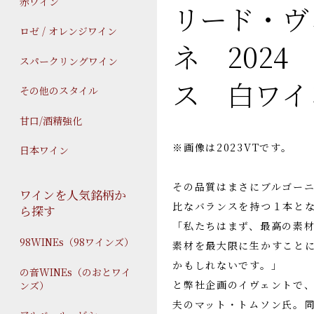
赤ワイン
リード・ヴ
ロゼ / オレンジワイン
ネ 202
スパークリングワイン
ス 白ワイ
その他のスタイル
甘口/酒精強化
※画像は2023VTです。
日本ワイン
その品質はまさにブルゴー
ワインを人気銘柄か
比なバランスを持つ１本と
ら探す
「私たちはまず、最高の素
98WINEs（98ワインズ）
素材を最大限に生かすこと
かもしれないです。」
の音WINEs（のおとワイ
と弊社企画のイヴェントで
ンズ）
夫のマット・トムソン氏。