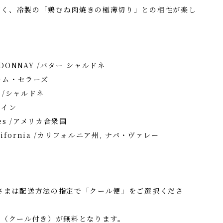
だく、冷製の「鶏むね肉焼きの極薄切り」との相性が楽し
DONNAY /バター シャルドネ
/ジャム・セラーズ
y /シャルドネ
ワイン
ates /アメリカ合衆国
California /カリフォルニア州, ナパ・ヴァレー
さまは配送方法の指定で「クール便」をご選択くださ
料（クール付き）が無料となります。