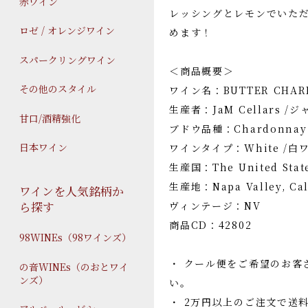
赤ワイン
レッシングとレモンでいた
ロゼ / オレンジワイン
めます！
スパークリングワイン
＜商品概要＞
その他のスタイル
ワイン名：BUTTER CHAR
生産者：JaM Cellars 
甘口/酒精強化
ブドウ品種：Chardonna
日本ワイン
ワインタイプ：White /白
生産国：The United St
生産地：Napa Valley, 
ワインを人気銘柄か
ら探す
ヴィンテージ：NV
商品CD：42802
98WINEs（98ワインズ）
・ クール便をご希望のお客
の音WINEs（のおとワイ
ンズ）
い。
・ 2万円以上のご注文で送