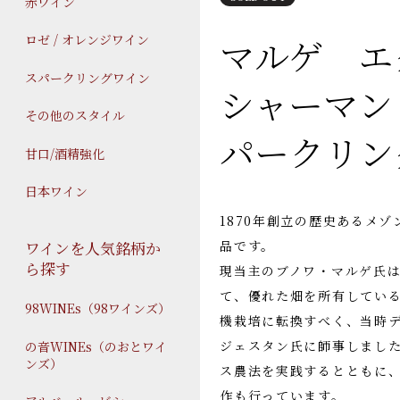
赤ワイン
マルゲ 
ロゼ / オレンジワイン
スパークリングワイン
シャーマン 
その他のスタイル
パークリン
甘口/酒精強化
日本ワイン
1870年創立の歴史あるメ
品です。
ワインを人気銘柄か
ら探す
現当主のブノワ・マルゲ氏は
て、優れた畑を所有してい
98WINEs（98ワインズ）
機栽培に転換すべく、当時
ジェスタン氏に師事しまし
の音WINEs（のおとワイ
ンズ）
ス農法を実践するとともに
作も行っています。