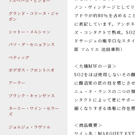
アルベール・ビショー
ノン・ヴィンテージとして
グランド・コリーヌ・ジャ
ブドウが約80％を占めるこ
ポン
に表記しています。アンボ
シャトー・メルシャン
ズ・コンタクトで熟成。SO
ドサージュの極辛口な
パソ・デ・セニョランス
部 ソムリエ 池田重則）
ベティッグ
＜大橋MWの一言＞
ボデガス・フロントニオ
SO2をほぼ使用しないその
アーラー
に醸造家の匠の技を感じさせ
ニュ・ド・ランスの二つの
ブランク・キャンヴァス
ンタクトによって更にサポ
細くなりすぎる体躯に存在
ターリー・ワイン・セラー
ズ
＜商品概要＞
ジョルジュ・ラヴァル
ワイン名：MARGUET EXTR