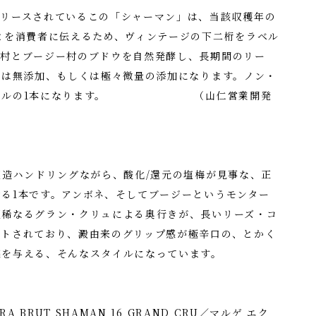
リリースされているこの「シャーマン」は、当該収穫年の
とを消費者に伝えるため、ヴィンテージの下二桁をラベル
ネ村とブージー村のブドウを自然発酵し、長期間のリー
2は無添加、もしくは極々微量の添加になります。ノン・
スタイルの1本になります。 （山仁営業開発
醸造ハンドリングながら、酸化/還元の塩梅が見事な、正
る1本です。アンボネ、そしてブージーというモンター
類稀なるグラン・クリュによる奥行きが、長いリーズ・コ
ートされており、澱由来のグリップ感が極辛口の、とかく
感を与える、そんなスタイルになっています。
A BRUT SHAMAN 16 GRAND CRU／マルゲ エク