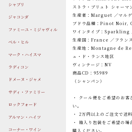
シャブリ
ストラ・ブリュト シャーマン
生産者：Marguet ／マル
ジャコンダ
ブドウ品種：Pinot Noir
ファミーユ・ミジャヴィル
ワインタイプ：Sparklin
生産国：France ／フラン
ベル・ヒル
生産地：Montagne de 
マーク・ハイスマ
ュ・ド・ランス地区
ヴィンテージ：NV
ラディコン
商品CD：95989
ドメーヌ・ジャメ
（シャンパン）
サディ・ファミリー
・ クール便をご希望のお客
ロックフォード
い。
・ 2万円以上のご注文で送
アルマン・ハイツ
・ 箱入り包装をご希望の場
コーナー・ワイン
購入ください。