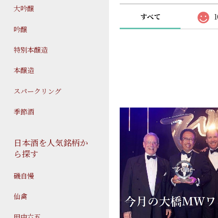
大吟醸
すべて
1
吟醸
特別本醸造
本醸造
スパークリング
季節酒
日本酒を人気銘柄か
ら探す
磯自慢
仙禽
田中六五