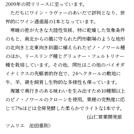
2009年の初リリースに至っています。
ただちにワイン・ラヴァーのあいだで評判となり、世
界的にワイン通垂涎の1本となっています。
寒暖の差が大きな大陸性気候、特に乾燥した気象条件
のもと、南北からの風に守られた円形劇場のような地形
の北向きと北東向き斜面に植えられたピノ・ノワール種
のほか、リースリング種とグリュナー・フェルトリナー
種を栽培しています。その他、同社はこの地のバイオダ
イナミクスの先駆者的存在で、24ヘクタールの敷地に
牛、羊、鶏を飼育し生物的な多様性も保っています。
複雑で奥行きのある味わいを生み出すため10種類以上
のピノ・ノワールのクローンを使用。果梗の完熟度に応
じて7%ほどは全房発酵した柔らかでライトな1本です。
(山仁営業開発部
ソムリエ 池田重則）