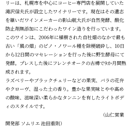
リーは、札幌市を中心にコーヒー専門店を展開していた
滝沢信夫氏が設立したワイナリーです。現在はその遺志
を継いだワインメーカーの影山航大氏が自然発酵、酸化
防止剤無添加にこだわったワイン造りを行っています。
このワインは、2006年に植樹された自社畑のなかで最も
古い「風の畑」のピノ・ノワール種を除梗破砕し、10日
から12日間のマセレーションを行った後に野生酵母にて
発酵。プレスした後にフレンチオークの古樽で9か月間熟
成されます。
ラズベリーやブラックチェリーなどの果実、バラの花弁
やクローヴ、湿った土の香り。豊かな果実味とやや高め
の酸味、滋味深い柔らかなタンニンを有したライトボデ
ィのスタイルです。
（山仁営業
開発部 ソムリエ 池田重則）