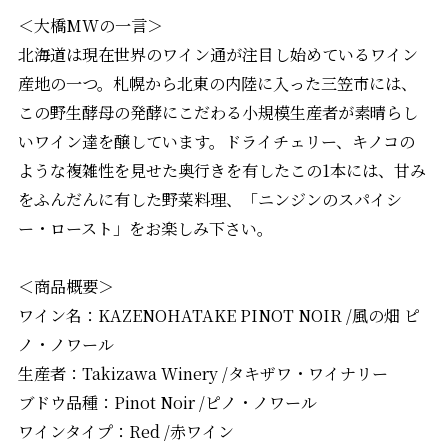
＜大橋MWの一言＞
北海道は現在世界のワイン通が注目し始めているワイン
産地の一つ。札幌から北東の内陸に入った三笠市には、
この野生酵母の発酵にこだわる小規模生産者が素晴らし
いワイン達を醸しています。ドライチェリー、キノコの
ような複雑性を見せた奥行きを有したこの1本には、甘み
をふんだんに有した野菜料理、「ニンジンのスパイシ
ー・ロースト」をお楽しみ下さい。
＜商品概要＞
ワイン名：KAZENOHATAKE PINOT NOIR /風の畑 ピ
ノ・ノワール
生産者：Takizawa Winery /タキザワ・ワイナリー
ブドウ品種：Pinot Noir /ピノ・ノワール
ワインタイプ：Red /赤ワイン