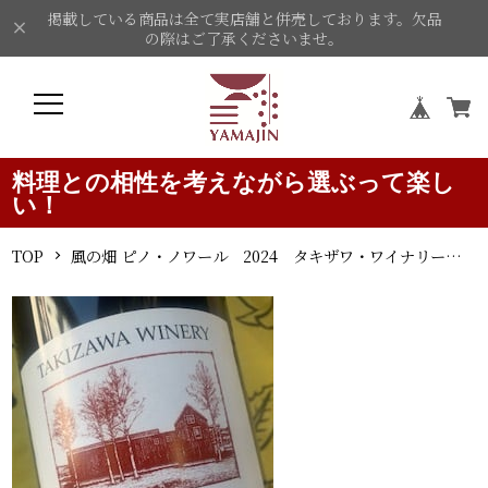
掲載している商品は全て実店舗と併売しております。欠品
の際はご了承くださいませ。
料理との相性を考えながら選ぶって楽し
い！
TOP
風の畑 ピノ・ノワール 2024 タキザワ・ワイナリー 1.5L 赤ワイン