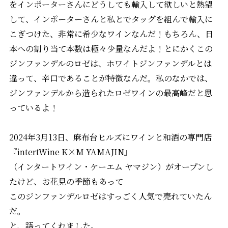
をインポーターさんにどうしても輸入して欲しいと熱望
して、インポーターさんと私とでタッグを組んで輸入に
こぎつけた、非常に希少なワインなんだ！もちろん、日
本への割り当て本数は極々少量なんだよ！とにかくこの
ジンファンデルのロゼは、ホワイトジンファンデルとは
違って、辛口であることが特徴なんだ。私のなかでは、
ジンファンデルから造られたロゼワインの最高峰だと思
っているよ！
2024年3月13日、麻布台ヒルズにワインと和酒の専門店
『intertWine K×M YAMAJIN』
（インタートワイン・ケーエム ヤマジン）がオープンし
たけど、お花見の季節もあって
このジンファンデルロゼはすっごく人気で売れていたん
だ。
と、語ってくれました。