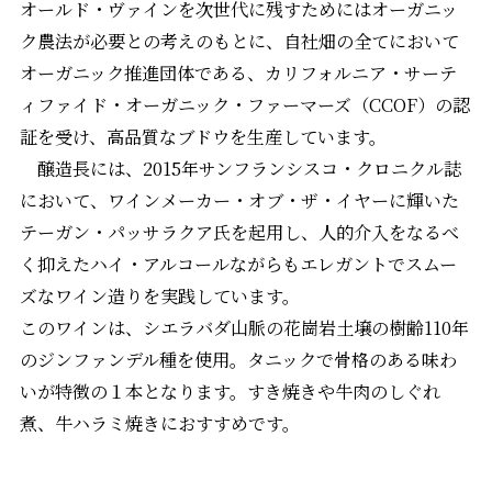
オールド・ヴァインを次世代に残すためにはオーガニッ
ク農法が必要との考えのもとに、自社畑の全てにおいて
オーガニック推進団体である、カリフォルニア・サーテ
ィファイド・オーガニック・ファーマーズ（CCOF）の認
証を受け、高品質なブドウを生産しています。
醸造長には、2015年サンフランシスコ・クロニクル誌
において、ワインメーカー・オブ・ザ・イヤーに輝いた
テーガン・パッサラクア氏を起用し、人的介入をなるべ
く抑えたハイ・アルコールながらもエレガントでスムー
ズなワイン造りを実践しています。
このワインは、シエラバダ山脈の花崗岩土壌の樹齢110年
のジンファンデル種を使用。タニックで骨格のある味わ
いが特徴の１本となります。すき焼きや牛肉のしぐれ
煮、牛ハラミ焼きにおすすめです。