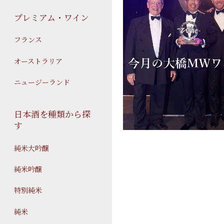
プレミアム・ワイン
フランス
オーストラリア
ニュージーランド
日本酒を種類から探
す
純米大吟醸
純米吟醸
特別純米
純米