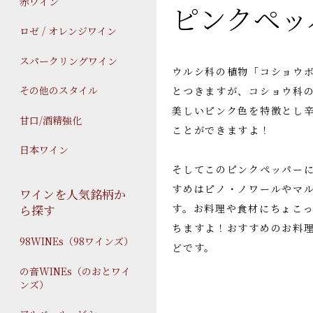
赤ワイン
ピンクペッ
ロゼ / オレンジワイン
スパークリングワイン
ウルシ科の植物「コショウ
その他のスタイル
とつきますが、コショウ科
美しいピンク色を特徴とし
甘口/酒精強化
ことができますよ！
日本ワイン
そしてこのピンクペッパー
すめはピノ・ノワールやマ
ワインを人気銘柄か
す。お料理や食材にちょこ
ら探す
ちますよ！おすすめのお料
98WINEs（98ワインズ）
どです。
の音WINEs（のおとワイ
ンズ）
（山仁営業