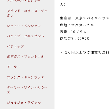
アルベール・ビショー
人）
グランド・コリーヌ・ジャ
ポン
生産者：東京スパイスハウ
産地：マダガスカル
シャトー・メルシャン
容量：10グラム
パソ・デ・セニョランス
商品CD：99998
ベティッグ
・ 2万円以上のご注文で送
ボデガス・フロントニオ
アーラー
ブランク・キャンヴァス
ターリー・ワイン・セラー
ズ
ジョルジュ・ラヴァル