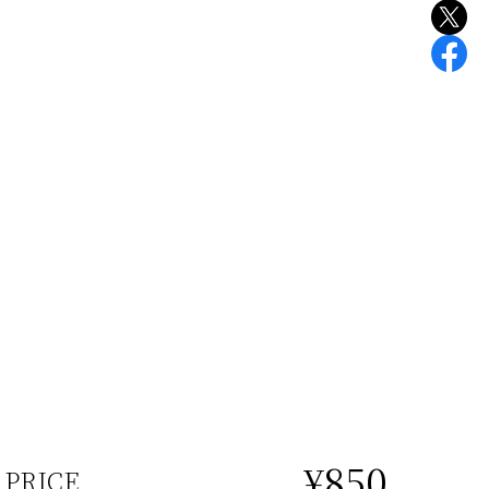
¥850
PRICE