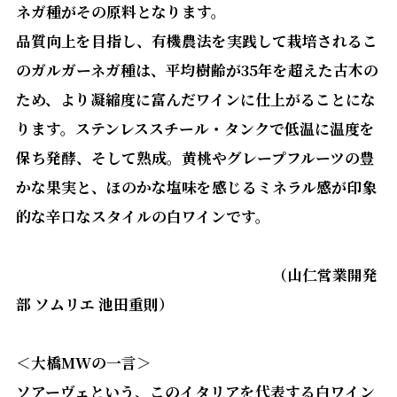
ネガ種がその原料となります。
品質向上を目指し、有機農法を実践して栽培されるこ
のガルガーネガ種は、平均樹齢が
35
年を超えた古木の
ため、より凝縮度に富んだワインに仕上がることにな
ります。ステンレススチール・タンクで低温に温度を
保ち発酵、そして熟成。黄桃やグレープフルーツの豊
かな果実と、ほのかな塩味を感じるミネラル感が印象
的な辛口なスタイルの白ワインです。
（山仁営業開発
部 ソムリエ 池田重則）
＜大橋
MW
の一言＞
ソアーヴェという、このイタリアを代表する白ワイン