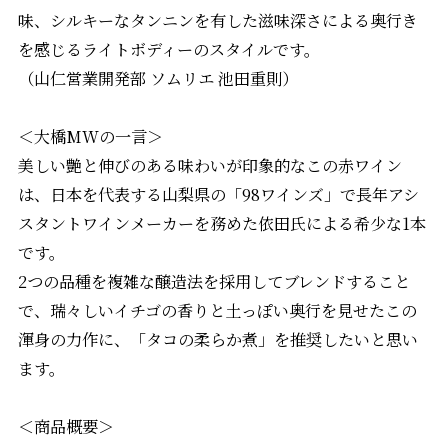
味、シルキーなタンニンを有した滋味深さによる奥行き
を感じるライトボディーのスタイルです。
（山仁営業開発部 ソムリエ 池田重則）
＜大橋MWの一言＞
美しい艶と伸びのある味わいが印象的なこの赤ワイン
は、日本を代表する山梨県の「98ワインズ」で長年アシ
スタントワインメーカーを務めた依田氏による希少な1本
です。
2つの品種を複雑な醸造法を採用してブレンドすること
で、瑞々しいイチゴの香りと土っぽい奥行を見せたこの
渾身の力作に、「タコの柔らか煮」を推奨したいと思い
ます。
＜商品概要＞