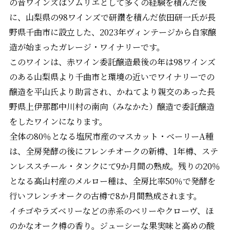
の音ワインズはソムリエとして多くの経験を積んだ後
に、山梨県の98ワインズで研鑽を積んだ依田研一氏が長
野県千曲市に設立した、2023年ヴィンテージから自家醸
造が始まったガレージ・ワイナリーです。
このワインは、赤ワイン委託醸造最後の年は98ワインズ
のある山梨県より千曲市と環境の近いでワイナリーでの
醸造を平山氏より助言され、かねてより親交のあった長
野県上伊那郡中川村の南向（みなかた）醸造で委託醸造
をしたワインになります。
全体の80％となる塩尻市産のマスカット・ベーリーA種
は、全房発酵の後にフレンチオークの新樽、1年樽、ステ
ンレススチール・タンクにて9か月間の熟成。残りの20％
となる高山村産のメルロー種は、全房比率50％で発酵を
行いフレンチオークの古樽で8か月間熟成されます。
イチゴやラズベリーなどの赤系のベリーやクローヴ、ほ
のかなオーク樽の香り。ジューシーな果実味と高めの酸