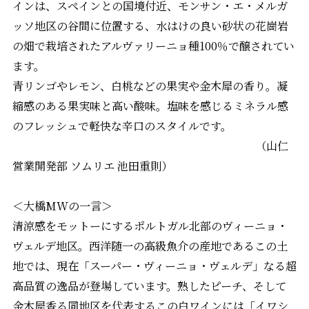
インは、スペインとの国境付近、モンサン・エ・メルガ
ッソ地区の谷間に位置する、水はけの良い砂状の花崗岩
の畑で栽培されたアルヴァリーニョ種100％で醸されてい
ます。
青リンゴやレモン、白桃などの果実や金木犀の香り。凝
縮感のある果実味と高い酸味。塩味を感じるミネラル感
のフレッシュで軽快な辛口のスタイルです。
（山仁
営業開発部 ソムリエ 池田重則）
＜大橋MWの一言＞
清涼感をモットーにするポルトガル北部のヴィーニョ・
ヴェルデ地区。西洋随一の高級魚介の産地であるこの土
地では、現在「スーパー・ヴィーニョ・ヴェルデ」なる超
高品質の逸品が登場しています。熟したピーチ、そして
金木犀香る同地区を代表するこの白ワインには「イワシ