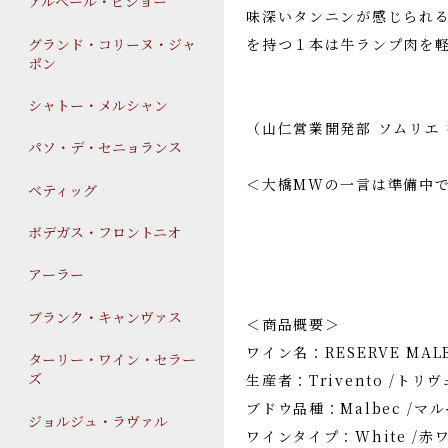
アルベール・ビショー
味深いタンニンが感じられ
グランド・コリーヌ・ジャ
を持つ１本は牛ランプ肉を
ポン
シャトー・メルシャン
（山仁営業開発部 ソムリエ
パソ・デ・セニョランス
＜大橋MWの一言は準備中
ベティッグ
ボデガス・フロントニオ
アーラー
ブランク・キャンヴァス
＜商品概要＞
ワイン名：RESERVE MAL
ターリー・ワイン・セラー
ズ
生産者：Trivento /トリ
ブドウ品種：Malbec /マ
ジョルジュ・ラヴァル
ワインタイプ：White /赤