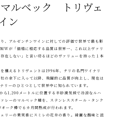
・マルベック トリヴェ
イン
あり、アルゼンチンワインに対しての評価で世界で最も影
ンMWが「価格に相応する品質は世界一、これ以上ヴァリ
に存在しない」と言い切るほどのヴァリューを持った１本
を構えるトリヴェントは1996年、チリの名門ワイナリ
ロ社の傘下に入って以降、飛躍的に品質が向上し、現在は
イナリーのひとつとして世界中に知られています。
から1,200メートルに位置する半砂漠気候で冷涼なルハ
ヴァレーのマルベック種を、ステンレススチール・タンク
がオーク樽で６カ月間熟成が行われます。
チェリーの果実香にスミレの花弁の香り。綺麗な酸味と滋