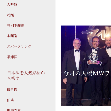
大吟醸
吟醸
特別本醸造
本醸造
スパークリング
季節酒
日本酒を人気銘柄か
ら探す
磯自慢
仙禽
田中六五