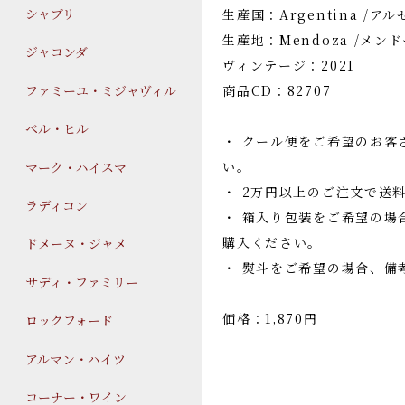
シャブリ
生産国：Argentina /ア
生産地：Mendoza /メン
ジャコンダ
ヴィンテージ：2021
ファミーユ・ミジャヴィル
商品CD：82707
ベル・ヒル
・ クール便をご希望のお客
い。
マーク・ハイスマ
・ 2万円以上のご注文で送
ラディコン
・ 箱入り包装をご希望の場
購入ください。
ドメーヌ・ジャメ
・ 熨斗をご希望の場合、備
サディ・ファミリー
価格：1,870円
ロックフォード
アルマン・ハイツ
コーナー・ワイン