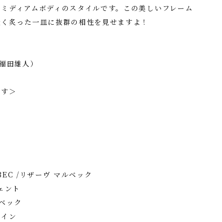
るミディアムボディのスタイルです。この美しいフレーム
軽く炙った一皿に抜群の相性を見せますよ！
 福田雄人）
です＞
BEC /リザーヴ マルベック
ヴェント
ルベック
ワイン