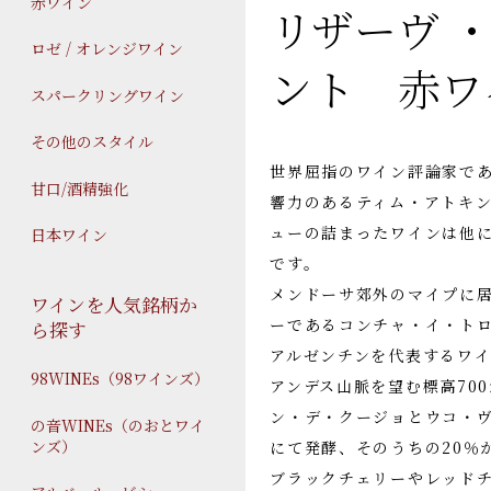
赤ワイン
リザーヴ 
ロゼ / オレンジワイン
ント 赤ワ
スパークリングワイン
その他のスタイル
世界屈指のワイン評論家で
甘口/酒精強化
響力のあるティム・アトキ
ューの詰まったワインは他
日本ワイン
です。
メンドーサ郊外のマイプに居
ワインを人気銘柄か
ーであるコンチャ・イ・ト
ら探す
アルゼンチンを代表するワ
98WINEs（98ワインズ）
アンデス山脈を望む標高700
ン・デ・クージョとウコ・
の音WINEs（のおとワイ
ンズ）
にて発酵、そのうちの20％
ブラックチェリーやレッド