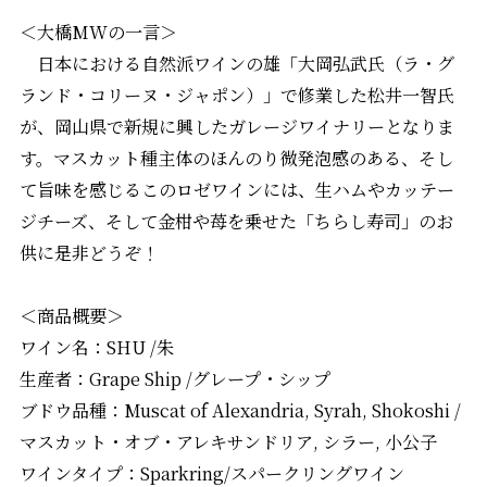
＜大橋MWの一言＞
日本における自然派ワインの雄「大岡弘武氏（ラ・グ
ランド・コリーヌ・ジャポン）」で修業した松井一智氏
が、岡山県で新規に興したガレージワイナリーとなりま
す。マスカット種主体のほんのり微発泡感のある、そし
て旨味を感じるこのロゼワインには、生ハムやカッテー
ジチーズ、そして金柑や苺を乗せた「ちらし寿司」のお
供に是非どうぞ！
＜商品概要＞
ワイン名：SHU /朱
生産者：Grape Ship /グレープ・シップ
ブドウ品種：Muscat of Alexandria, Syrah, Shokoshi /
マスカット・オブ・アレキサンドリア, シラー, 小公子
ワインタイプ：Sparkring/スパークリングワイン