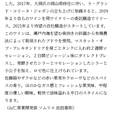
した。2017年、大岡氏の岡山県移住に伴い、ラ・グラン
ド・コリーヌ・ジャポンの立ち上げに参画すると、2019
年より自らのワインを同ワイナリーの委託醸造でリリー
ス。2021年より待望の自社醸造がスタートしています。
このワインは、瀬戸内海を望む南向きの斜面から有機農
法によって栽培されたブドウを使用。マスカット・オ
ブ・アレキサンドリアを房ごとタンクに入れ約２週間マ
セレーション。２日間ピジャージュ後にダイレクトプレ
スし、発酵させたシラーとマセレーションしたシラーと
小公子を加え、ロゼ色に仕上げられています。
佐藤錦やザクロなどの赤い果実やクローヴなどのスパイ
スの香り。ほのかなガス感とフレッシュな果実味、中程
度の優しい酸味。軽快で滋味溢れる辛口のスタイルにな
ります。
（山仁営業開発部 ソムリエ 池田重則）