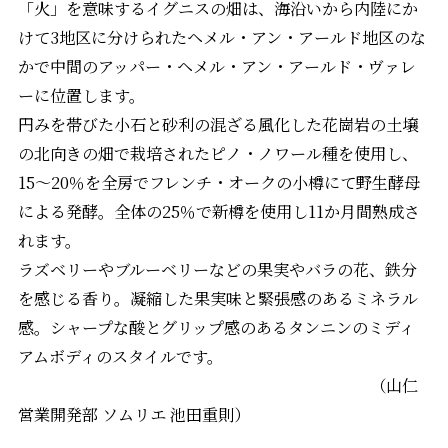
「火」を意味するイグニスの畑は、海沿いから内陸にか
けて3地区に分けられたヘメル・アン・アールド地区のな
かで中間のアッパー・ヘメル・アン・アールド・ヴァレ
ーに位置します。
円みを帯びた小石と砂利の混ざる風化した花崗岩の土壌
の北向きの畑で栽培されたピノ・ノワール種を使用し、
15〜20％を全房でフレンチ・オークの小樽にて野生酵母
による発酵。全体の25％で新樽を使用し11か月間熟成さ
れます。
ラズベリーやブルーベリーなどの果実やバラの花、鉄分
を感じる香り。凝縮した果実味と緊張感のあるミネラル
感。シャープな酸とグリップ感のあるタンニンのミディ
アムボディのスタイルです。
（山仁
営業開発部 ソムリエ 池田重則）