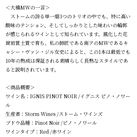
＜大橋MWの一言＞
ストームの誇る単一畑3つのトリオの中でも、特に高い
酸味のテンション、そしてしっかりとした味わいの輪郭
が感じられるワインとして知られています。風化した花
崗岩質土質で育ち、私の師匠である南アのMWであるキ
ャシー・ヴァン・ジル女史によると、この1本は最低でも
10年の熟成は保証される素晴らしく長熟なスタイルであ
ると説明されています。
＜商品概要＞
ワイン名：IGNIS PINOT NOIR /イグニス ピノ・ノワー
ル
生産者：Storm Wines /ストーム・ワインズ
ブドウ品種：Pinot Noir /ピノ・ノワール
ワインタイプ：Red /赤ワイン