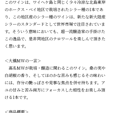
このワインは、ワイへケ島と同じく少々冷涼な北島東岸
のホークス・ベイ地区で栽培されたシラー種の1本であ
り、この地区産のシラー種のワインは、新たな新大陸産
シラーのスタンダードとして世界市場で注目されていま
す。そういう意味においても、超一流醸造家の手掛けた
この逸品で、是非同地区のテロワールを楽しんで頂きた
く思います。
＜大橋MWの一言＞
高名MWが栽培・醸造に関わるこのワイン。桑の実や
白胡椒の香り、そしてほのかな苦みも感じるその味わい
には、存分の艶っぽさや見事な焦点を併せ持ちます。ア
ユの甘みと苦み両方にフォーカスした相性をお楽しみ頂
ける1本です。
＜商品概要＞