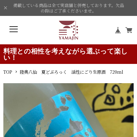
掲載している商品は全て実店舗と併売しております。欠品
の際はご了承くださいませ。
料理との相性を考えながら選ぶって楽し
い！
TOP
陸奥八仙 夏どぶろっく 活性にごり生原酒 720ml