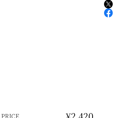
¥2,420
PRICE