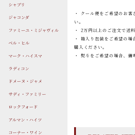
シャブリ
・ クール便をご希望のお客
ジャコンダ
い。
ファミーユ・ミジャヴィル
・ 2万円以上のご注文で送
・ 箱入り包装をご希望の場
ベル・ヒル
購入ください。
・ 熨斗をご希望の場合、備
マーク・ハイスマ
ラディコン
ドメーヌ・ジャメ
サディ・ファミリー
ロックフォード
アルマン・ハイツ
コーナー・ワイン