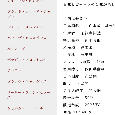
アルベール・ビショー
旨味とピーマンの苦味が楽
グランド・コリーヌ・ジャ
ポン
＜商品概要＞
日本酒名： 一白水成 純米
シャトー・メルシャン
生産者： 福禄寿酒造
パソ・デ・セニョランス
特定名称： 純米吟醸
米品種： 酒未来
ベティッグ
生産地： 秋田県
ボデガス・フロントニオ
アルコール度数： 16度
使用酵母： 秋田県酵母
アーラー
日本酒度： 非公開
ブランク・キャンヴァス
酸度： 非公開
アミノ酸度： 非公開
ターリー・ワイン・セラー
ズ
精米歩合： 50％
醸造年度： 2025BY
ジョルジュ・ラヴァル
商品CD：4889