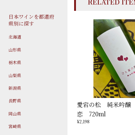
RELATED IT
日本ワインを都道府
県別に探す
北海道
山形県
栃木県
山梨県
新潟県
長野県
愛宕の松 純米吟醸
恋 720ml
岡山県
¥2,198
宮崎県