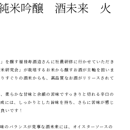
純米吟醸 酒未来 火
成」を醸す福禄寿酒造さんに社員研修に行かせていただき
酒米研究会」が栽培するお米から醸すお酒が主軸を担いま
選りすぐりの酒米からも、高品質なお酒がリリースされて
は、柔らかな甘味と余韻の苦味ですっきりと切れる辛口の
水成には、しっかりとした旨味を持ち、さらに苦味が感じ
が良いです！
苦味のバランスが見事な酒未来には、オイスターソースの