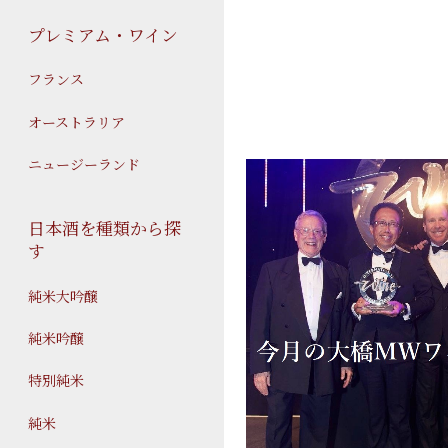
プレミアム・ワイン
フランス
オーストラリア
ニュージーランド
日本酒を種類から探
す
純米大吟醸
純米吟醸
特別純米
純米