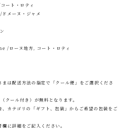
 /コート・ロティ
t /ドメーヌ・ジャメ
ー
イン
hone /ローヌ地方, コート・ロティ
さまは配送方法の指定で「クール便」をご選択くださ
料（クール付き）が無料となります。
合、カテゴリの「ギフト、包装」からご希望の包装をご
考欄に詳細をご記入ください。