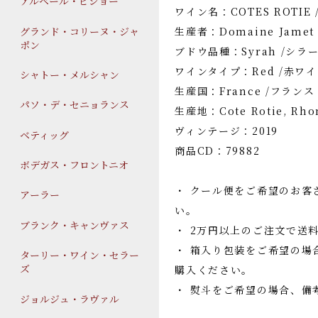
アルベール・ビショー
ワイン名：COTES ROTIE
グランド・コリーヌ・ジャ
生産者：Domaine Jame
ポン
ブドウ品種：Syrah /シラ
ワインタイプ：Red /赤ワ
シャトー・メルシャン
生産国：France /フランス
パソ・デ・セニョランス
生産地：Cote Rotie, R
ヴィンテージ：2019
ベティッグ
商品CD：79882
ボデガス・フロントニオ
・ クール便をご希望のお客
アーラー
い。
ブランク・キャンヴァス
・ 2万円以上のご注文で送
・ 箱入り包装をご希望の場
ターリー・ワイン・セラー
ズ
購入ください。
・ 熨斗をご希望の場合、備
ジョルジュ・ラヴァル